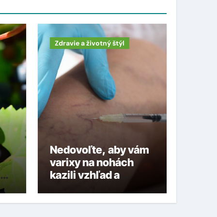
Zdravie a životný štýl
Nedovoľte, aby vám
varixy na nohách
te
kazili vzhľad a
komplikovali zdravie
ých