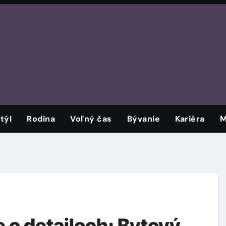
týl
Rodina
Voľný čas
Bývanie
Kariéra
M
 o detailoch: Bytový