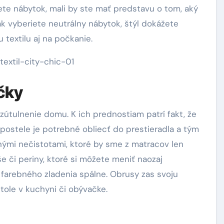
jete nábytok, mali by ste mať predstavu o tom, aký
k vyberiete neutrálny nábytok, štýl dokážete
extilu aj na počkanie.
čky
i zútulnenie domu. K ich prednostiam patrí fakt, že
 postele je potrebné obliecť do prestieradla a tým
nými nečistotami, ktoré by sme z matracov len
úše či periny, ktoré si môžete meniť naozaj
farebného zladenia spálne. Obrusy zas svoju
tole v kuchyni či obývačke.