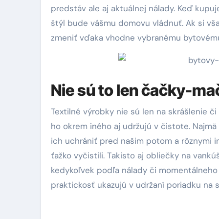
predstáv ale aj aktuálnej nálady. Keď kupu
štýl bude vášmu domovu vládnuť. Ak si vša
zmeniť vďaka vhodne vybranému bytovému t
Nie sú to len čačky-ma
Textilné výrobky nie sú len na skrášlenie č
ho okrem iného aj udržujú v čistote. Najmä
ich uchrániť pred našim potom a rôznymi i
ťažko vyčistili. Takisto aj obliečky na vank
kedykoľvek podľa nálady či momentálneho 
praktickosť ukazujú v udržaní poriadku na s