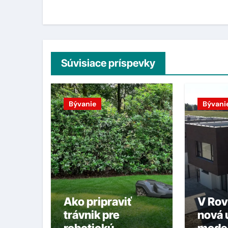
článku
Súvisiace príspevky
Bývanie
Bývani
Ako pripraviť
V Rov
trávnik pre
nová u
robotickú
mode