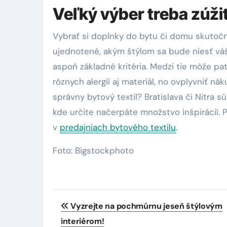
Veľký výber treba zúži
Vybrať si doplnky do bytu či domu skutoč
ujednotené, akým štýlom sa bude niesť váš
aspoň základné kritéria. Medzi tie môže pat
rôznych alergií aj materiál, no ovplyvniť ná
správny bytový textil? Bratislava či Nitra 
kde určite načerpáte množstvo inšpirácií. 
v
predajniach bytového textilu
.
Foto: Bigstockphoto
Navigácia
Vyzrejte na pochmúrnu jeseň štýlovým
v
interiérom!