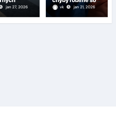
domov
zimnými
jan 27, 2026
vk
jan 21, 2026
čistiacimi
prostriedkami?