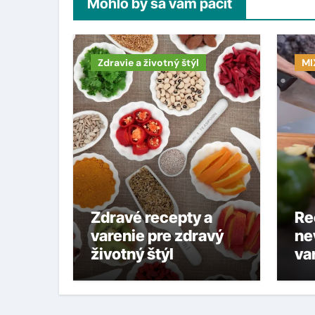
Mohlo by sa vám páčiť
Zdravie a životný štýl
MI
Zdravé recepty a
Re
varenie pre zdravý
ne
životný štýl
va