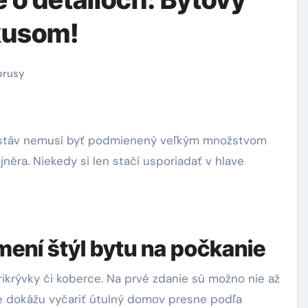
vkusom!
brusy
jnéra. Niekedy si len stačí usporiadať v hlave
mení štýl bytu na počkanie
prikrývky či koberce. Na prvé zdanie sú možno nie až
 že dokážu vyčariť útulný domov presne podľa