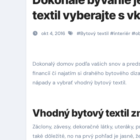
textil vyberajte s 
okt 4, 2016
#
Bytový textil
#
interiér
#
o
Dokonalý domov podľa vašich snov a predstáv nemusí byť podmienený veľkým množstvom
financií či najatím si drahého bytového diza
nápady a vybrať vhodný bytový textil.
Vhodný bytový textil z
Záclony, závesy, dekoračné látky, uteráky, 
také dôležité, no na prvý pohľad je jasné,