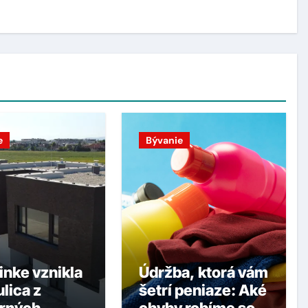
e
Bývanie
inke vznikla
Údržba, ktorá vám
lica z
šetrí peniaze: Aké
rných
chyby robíme so