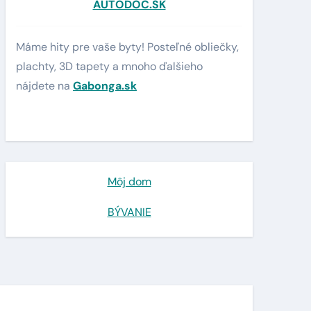
AUTODOC.SK
Máme hity pre vaše byty! Posteľné obliečky,
plachty, 3D tapety a mnoho ďalšieho
nájdete na
Gabonga.sk
Môj dom
BÝVANIE