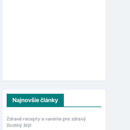
d
a
ť
:
Najnovšie články
Zdravé recepty a varenie pre zdravý
životný štýl