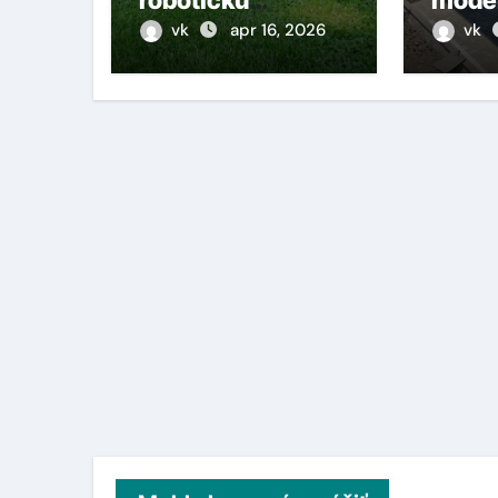
kosačku? Takto si
dvoj
vk
apr 16, 2026
vk
zabezpečíte
plynulé kosenie