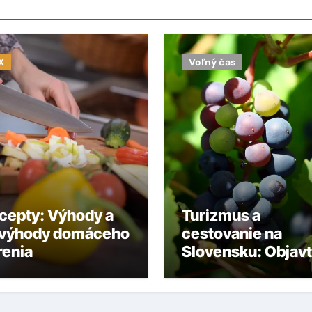
X
Voľný čas
cepty: Výhody a
Turizmus a
výhody domáceho
cestovanie na
renia
Slovensku: Objav
vinárske oblasti,
hrady a krásy Mal
Karpát