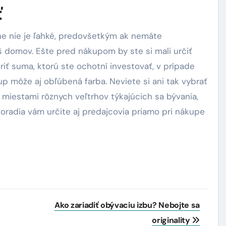
ť
ne nie je ľahké, predovšetkým ak nemáte
 domov. Ešte pred nákupom by ste si mali určiť
riť suma, ktorú ste ochotní investovať, v prípade
kup môže aj obľúbená farba. Neviete si ani tak vybrať
sú miestami rôznych veľtrhov týkajúcich sa bývania,
Poradia vám určite aj predajcovia priamo pri nákupe
Ako zariadiť obývaciu izbu? Nebojte sa
originality