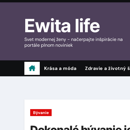
Skip
to
Ewita life
content
Svet modernej ženy - načerpajte inšpirácie na
portále plnom noviniek
Krása a móda
Zdravie a životný š
Bývanie
Dokonalé bývanie je