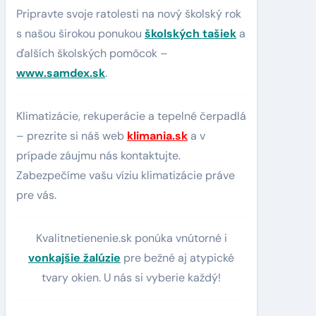
Pripravte svoje ratolesti na nový školský rok
s našou širokou ponukou
školských tašiek
a
ďalších školských pomôcok –
www.samdex.sk
.
Klimatizácie, rekuperácie a tepelné čerpadlá
– prezrite si náš web
klimania.sk
a v
prípade záujmu nás kontaktujte.
Zabezpečíme vašu víziu klimatizácie práve
pre vás.
Kvalitnetienenie.sk ponúka vnútorné i
vonkajšie žalúzie
pre bežné aj atypické
tvary okien. U nás si vyberie každý!