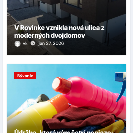
V Rovinke vznikla nová ulica z
moderných dvojdomov
vk
jan 27, 2026
Bývanie
Údržba, ktorá vám šetrí peniaze: