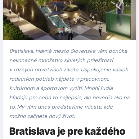
Bratislava, hlavné mesto Slovenska vám ponúka
nekonečné množstvo skvelých príležitostí
v rôznych odvetviach života. Uspokojenie vašich
rodinných potrieb nájdete v pracovnom,
kultúrnom a športovom vyžití. Mnohí ľudia
hľadajú pre seba to najlepšie, ale nevedia ako na
to. My vám dnes predstavíme miesta, kde
možno začnete nový život.
Bratislava je pre každého