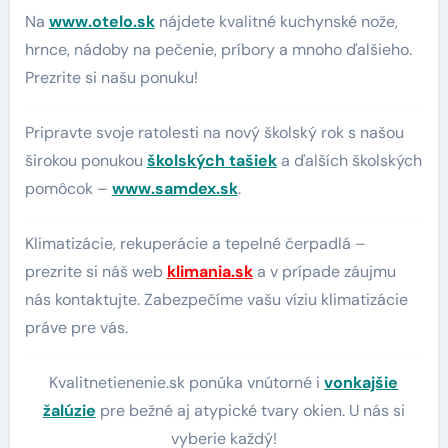
Na
www.otelo.sk
nájdete kvalitné kuchynské nože,
hrnce, nádoby na pečenie, príbory a mnoho ďalšieho.
Prezrite si našu ponuku!
Pripravte svoje ratolesti na nový školský rok s našou
širokou ponukou
školských tašiek
a ďalších školských
pomôcok –
www.samdex.sk
.
Klimatizácie, rekuperácie a tepelné čerpadlá –
prezrite si náš web
klimania.sk
a v prípade záujmu
nás kontaktujte. Zabezpečíme vašu víziu klimatizácie
práve pre vás.
Kvalitnetienenie.sk ponúka vnútorné i
vonkajšie
žalúzie
pre bežné aj atypické tvary okien. U nás si
vyberie každý!