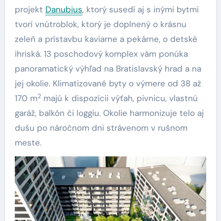
projekt
Danubius
, ktorý susedí aj s inými bytmi
tvorí vnútroblok, ktorý je doplnený o krásnu
zeleň a prístavbu kaviarne a pekárne, o detské
ihriská. 13 poschodový komplex vám ponúka
panoramatický výhľad na Bratislavský hrad a na
jej okolie. Klimatizované byty o výmere od 38 až
2
170 m
majú k dispozícii výťah, pivnicu, vlastnú
garáž, balkón či loggiu. Okolie harmonizuje telo aj
dušu po náročnom dni strávenom v rušnom
meste.