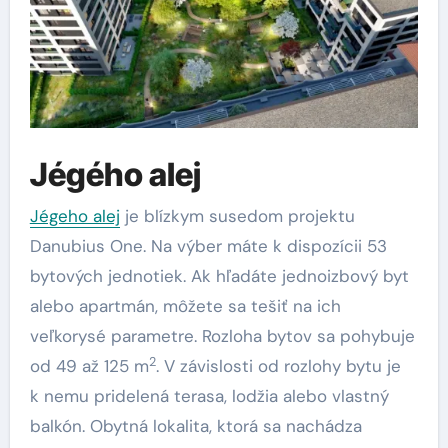
Jégého alej
Jégeho alej
je blízkym susedom projektu
Danubius One. Na výber máte k dispozícii 53
bytových jednotiek. Ak hľadáte jednoizbový byt
alebo apartmán, môžete sa tešiť na ich
veľkorysé parametre. Rozloha bytov sa pohybuje
2
od 49 až 125 m
. V závislosti od rozlohy bytu je
k nemu pridelená terasa, lodžia alebo vlastný
balkón. Obytná lokalita, ktorá sa nachádza