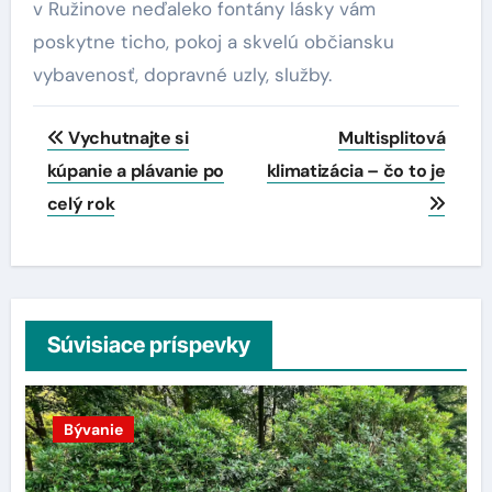
v Ružinove neďaleko fontány lásky vám
poskytne ticho, pokoj a skvelú občiansku
vybavenosť, dopravné uzly, služby.
Navigácia
Vychutnajte si
Multisplitová
v
kúpanie a plávanie po
klimatizácia – čo to je
celý rok
článku
Súvisiace príspevky
Bývanie