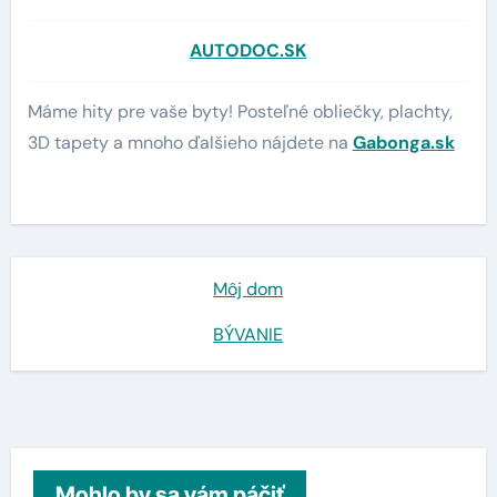
AUTODOC.SK
Máme hity pre vaše byty! Posteľné obliečky, plachty,
3D tapety a mnoho ďalšieho nájdete na
Gabonga.sk
Môj dom
BÝVANIE
Mohlo by sa vám páčiť