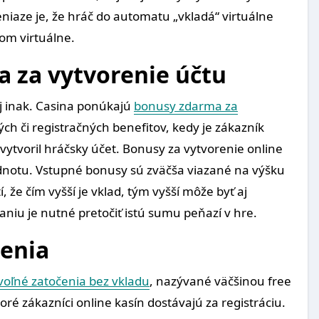
niaze je, že hráč do automatu „vkladá“ virtuálne
dom virtuálne.
 za vytvorenie účtu
j inak. Casina ponúkajú
bonusy zdarma za
ých či registračných benefitov, kedy je zákazník
vytvoril hráčsky účet. Bonusy za vytvorenie online
notu. Vstupné bonusy sú zväčša viazané na výšku
, že čím vyšší je vklad, tým vyšší môže byť aj
aniu je nutné pretočiť istú sumu peňazí v hre.
čenia
voľné zatočenia bez vkladu
, nazývané väčšinou free
ré zákazníci online kasín dostávajú za registráciu.