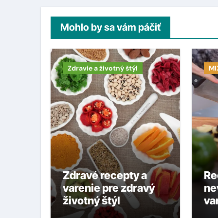
Mohlo by sa vám páčiť
Zdravie a životný štýl
MI
Zdravé recepty a
Re
varenie pre zdravý
ne
životný štýl
va