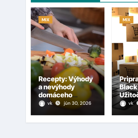
MIX
MIX
Recepty: Výhody
Pripr
a nevýhody
Black
domáceho
Užito
varenia
e-sh
vk
jún 30, 2026
vk